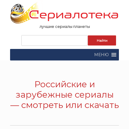
Skip
to
content
лучшие сериалы планеты
Запрос
для
поиска:
МЕНЮ
Российские и
зарубежные сериалы
— смотреть или скачать