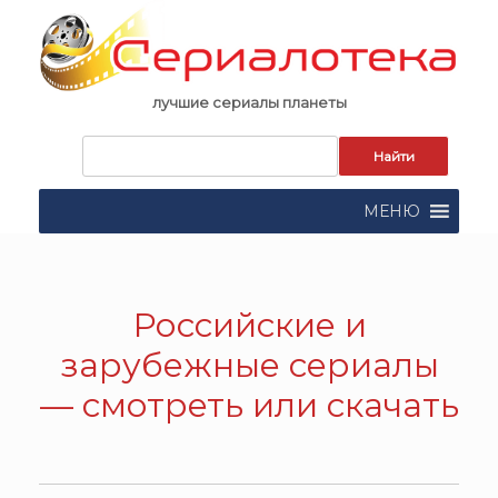
Skip
to
content
лучшие сериалы планеты
Запрос
для
поиска:
МЕНЮ
Российские и
зарубежные сериалы
— смотреть или скачать