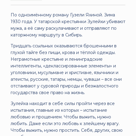
По одноимённому роману Гузели Яхиной. Зима
1930 года. У татарской крестьянки Зулейхи убивают
мужа, а её саму раскулачивают и отправляют по
каторжному маршруту в Сибирь.
Тридцать ссыльных оказываются брошенными в
глухой тайге без пищи, крова и тёплой одежды.
Неграмотные крестьяне и ленинградские
интеллигенты, «деклассированные элементы» и
уголовники, мусульмане и христиане, язычники и
атеисты, русские, татары, немцы, чуваши – все они
отстаивают у суровой природы и безжалостного
государства свое право на жизнь.
Зулейха находит в себе силы пройти через все
испытания, главные из которых – испытание
любовью и прощением. Чтобы выжить, нужно
любить. Даже если это любовь к злейшему врагу.
Чтобы выжить, нужно простить. Себя, других, свою