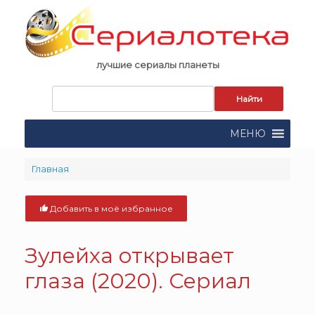
Skip
to
content
лучшие сериалы планеты
Запрос
для
поиска:
МЕНЮ
Главная
Добавить в моё избранное
Зулейха открывает
глаза (2020). Сериал