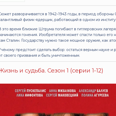
Сюжет разворачивается в 1942–1943 годы, в период обороны 
талантливый физик-ядерщик, работающий в одном из институ
В это время близкие Штрума погибают в гитлеровских лагерях
начинаются гонения. Изобретателя может спасти только его 
сам Сталин. Государству нужно такое мощное оружие, как ат
Учёному предстоит сделать выбор: остаться верным науке и р
от своего призвания и быть уничтоженным.
Жизнь и судьба. Сезон 1 (серии 1-12)