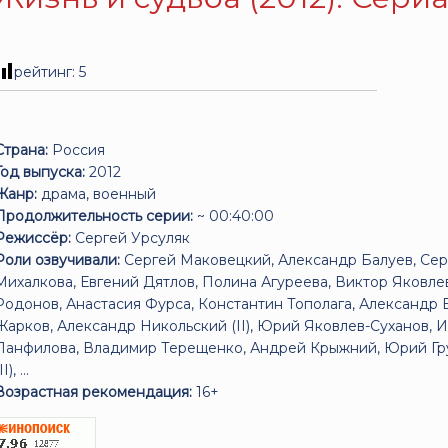
рейтинг:
5
Страна:
Россия
Год выпуска:
2012
Жанр:
драма, военный
Продолжительность серии:
~ 00:40:00
Режиссёр:
Сергей Урсуляк
Роли озвучивали:
Сергей Маковецкий, Александр Балуев, Сер
Михалкова, Евгений Дятлов, Полина Агуреева, Виктор Яковле
Родонов, Анастасия Фурса, Константин Тополага, Александр Б
Жарков, Александр Никольский (II), Юрий Яковлев-Суханов, 
Панфилова, Владимир Терещенко, Андрей Крыжний, Юрий Гр
II), ...
Возрастная рекомендация:
16+