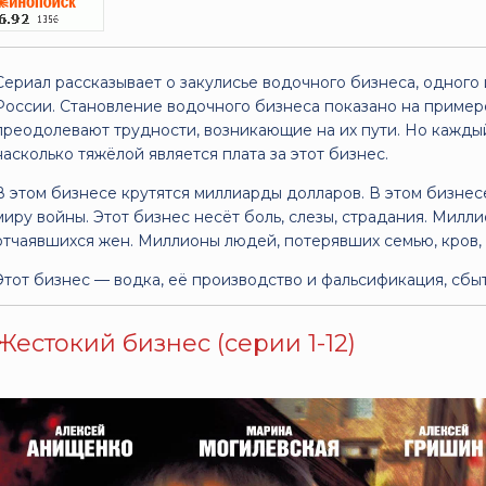
Сериал рассказывает о закулисье водочного бизнеса, одного
России. Становление водочного бизнеса показано на примере
преодолевают трудности, возникающие на их пути. Но каждый
насколько тяжёлой является плата за этот бизнес.
В этом бизнесе крутятся миллиарды долларов. В этом бизне
миру войны. Этот бизнес несёт боль, слезы, страдания. Милл
отчаявшихся жен. Миллионы людей, потерявших семью, кров, 
Этот бизнес — водка, её производство и фальсификация, сбыт
Жестокий бизнес (серии 1-12)