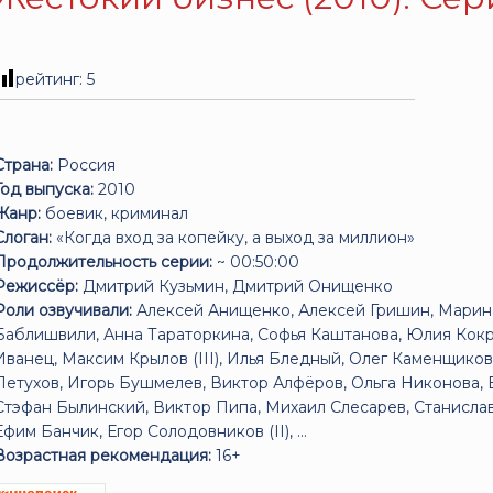
рейтинг:
5
Страна:
Россия
Год выпуска:
2010
Жанр:
боевик, криминал
Слоган:
«Когда вход за копейку, а выход за миллион»
Продолжительность серии:
~ 00:50:00
Режиссёр:
Дмитрий Кузьмин, Дмитрий Онищенко
Роли озвучивали:
Алексей Анищенко, Алексей Гришин, Марина
Баблишвили, Анна Тараторкина, Софья Каштанова, Юлия Кокря
Иванец, Максим Крылов (III), Илья Бледный, Олег Каменщико
Петухов, Игорь Бушмелев, Виктор Алфёров, Ольга Никонова,
Стэфан Былинский, Виктор Пипа, Михаил Слесарев, Станисла
Ефим Банчик, Егор Солодовников (II), ...
Возрастная рекомендация:
16+