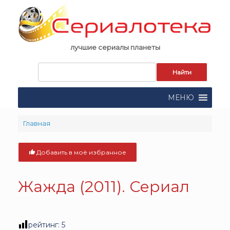
Skip
to
content
лучшие сериалы планеты
Запрос
для
поиска:
МЕНЮ
Главная
Добавить в моё избранное
Жажда (2011). Сериал
рейтинг:
5