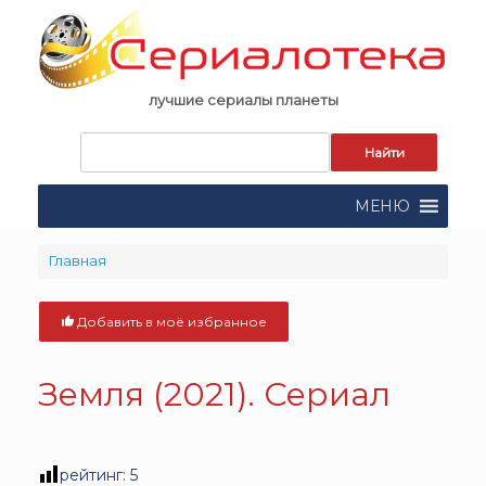
Skip
to
content
лучшие сериалы планеты
Запрос
для
поиска:
МЕНЮ
Главная
Добавить в моё избранное
Земля (2021). Сериал
рейтинг:
5