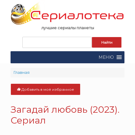
Skip
to
content
лучшие сериалы планеты
Запрос
для
поиска:
МЕНЮ
Главная
Добавить в моё избранное
Загадай любовь (2023).
Сериал