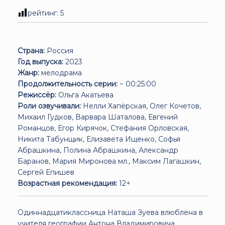
рейтинг:
5
Страна:
Россия
Год выпуска:
2023
Жанр:
мелодрама
Продолжительность серии:
~ 00:25:00
Режиссёр:
Ольга Акатьева
Роли озвучивали:
Нелли Хапёрская, Олег Кочетов,
Михаил Гудков, Варвара Шаталова, Евгений
Романцов, Егор Кирячок, Стефания Орловская,
Никита Табунщик, Елизавета Ищенко, Софья
Абрашкина, Полина Абрашкина, Александр
Баранов, Мария Миронова мл., Максим Лагашкин,
Сергей Епишев
Возрастная рекомендация:
12+
Одиннадцатиклассница Наташа Зуева влюблена в
учителя географии Антона Владимировича,