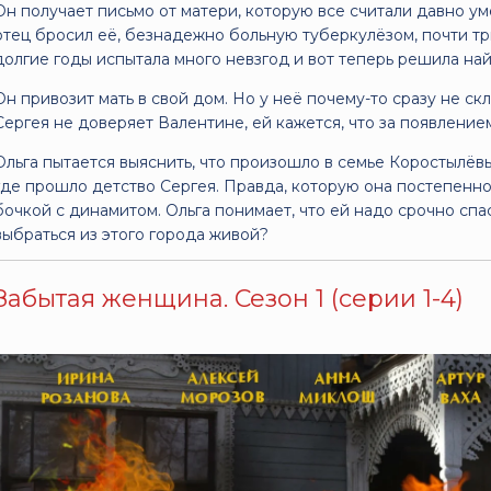
Он получает письмо от матери, которую все считали давно ум
отец бросил её, безнадежно больную туберкулёзом, почти три
долгие годы испытала много невзгод и вот теперь решила най
Он привозит мать в свой дом. Но у неё почему-то сразу не с
Сергея не доверяет Валентине, ей кажется, что за появление
Ольга пытается выяснить, что произошло в семье Коростылёвых
где прошло детство Сергея. Правда, которую она постепенно
бочкой с динамитом. Ольга понимает, что ей надо срочно спас
выбраться из этого города живой?
Забытая женщина. Сезон 1 (серии 1-4)