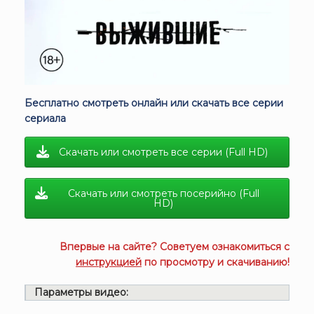
Бесплатно смотреть онлайн или скачать все серии
сериала
Скачать или смотреть все серии (Full HD)
Скачать или смотреть посерийно (Full
HD)
Впервые на сайте? Советуем ознакомиться с
инструкцией
по просмотру и скачиванию!
Параметры видео: