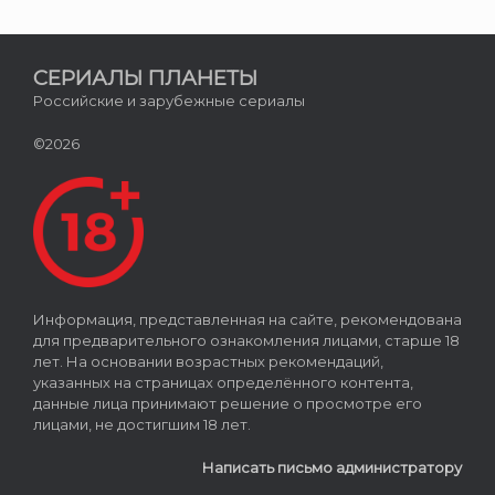
СЕРИАЛЫ ПЛАНЕТЫ
Российские и зарубежные сериалы
©2026
Информация, представленная на сайте, рекомендована
для предварительного ознакомления лицами, старше 18
лет. На основании возрастных рекомендаций,
указанных на страницах определённого контента,
данные лица принимают решение о просмотре его
лицами, не достигшим 18 лет.
Написать письмо администратору