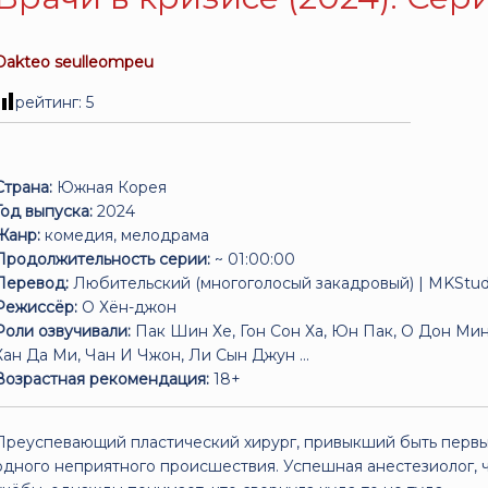
Dakteo seulleompeu
рейтинг:
5
Страна:
Южная Корея
Год выпуска:
2024
Жанр:
комедия, мелодрама
Продолжительность серии:
~ 01:00:00
Перевод:
Любительский (многоголосый закадровый) | MKStud
Режиссёр:
О Хён-джон
Роли озвучивали:
Пак Шин Хе, Гон Сон Ха, Юн Пак, О Дон Мин
Хан Да Ми, Чан И Чжон, Ли Сын Джун ...
Возрастная рекомендация:
18+
Преуспевающий пластический хирург, привыкший быть первым
одного неприятного происшествия. Успешная анестезиолог, ч