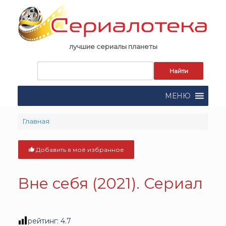
Skip
to
content
лучшие сериалы планеты
Запрос
для
поиска:
МЕНЮ
Главная
Добавить в моё избранное
Вне себя (2021). Сериал
рейтинг:
4.7