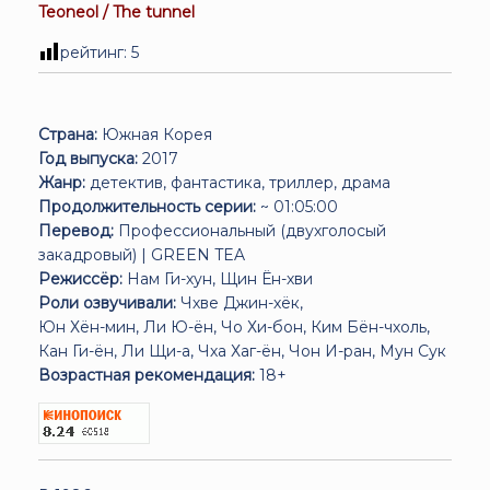
Teoneol / The tunnel
рейтинг:
5
Страна:
Южная Корея
Год выпуска:
2017
Жанр:
детектив, фантастика, триллер, драма
Продолжительность серии:
~ 01:05:00
Перевод:
Профессиональный (двухголосый
закадровый) | GREEN TEA
Режиссёр:
Нам Ги-хун, Щин Ён-хви
Роли озвучивали:
Чхве Джин-хёк,
Юн Хён-мин, Ли Ю-ён, Чо Хи-бон, Ким Бён-чхоль,
Кан Ги-ён, Ли Щи-а, Чха Хаг-ён, Чон И-ран, Мун Сук
Возрастная рекомендация:
18+