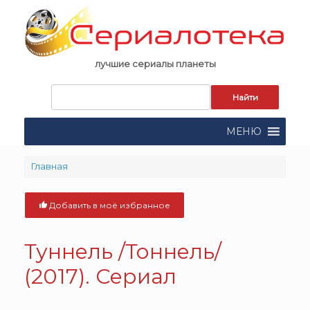
Skip
to
content
лучшие сериалы планеты
Запрос
для
поиска:
МЕНЮ
Главная
Добавить в моё избранное
Туннель /Тоннель/
(2017). Сериал