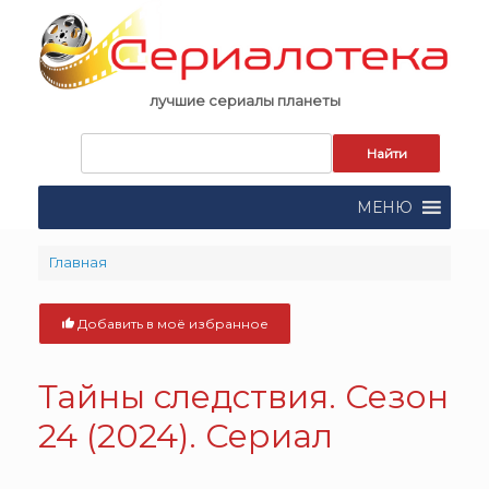
Skip
to
content
лучшие сериалы планеты
Запрос
для
поиска:
МЕНЮ
Главная
Добавить в моё избранное
Тайны следствия. Сезон
24 (2024). Сериал