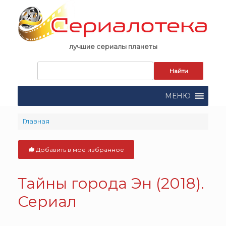
Skip
to
content
лучшие сериалы планеты
Запрос
для
поиска:
МЕНЮ
Главная
Добавить в моё избранное
Тайны города Эн (2018).
Сериал