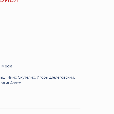
 Media
ьш, Янис Скутелис, Игорь Шелеговский,
нольд Авотс