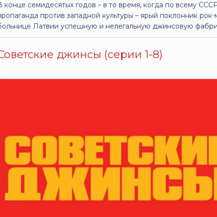
В конце семидесятых годов – в то время, когда по всему СС
пропаганда против западной культуры – ярый поклонник рок-
больнице Латвии успешную и нелегальную джинсовую фабри
Советские джинсы (серии 1-8)