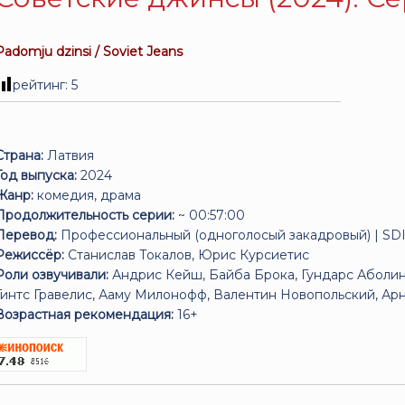
Padomju dzinsi / Soviet Jeans
рейтинг:
5
Страна:
Латвия
Год выпуска:
2024
Жанр:
комедия, драма
Продолжительность серии:
~ 00:57:00
Перевод:
Профессиональный (одноголосый закадровый) | SDI
Режиссёр:
Станислав Токалов, Юрис Курсиетис
Роли озвучивали:
Андрис Кейш, Байба Брока, Гундарс Аболин
Гинтс Гравелис, Ааму Милонофф, Валентин Новопольский, Ар
Возрастная рекомендация:
16+