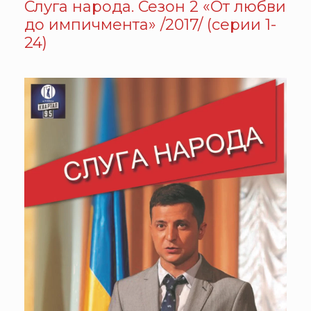
Слуга народа. Сезон 2 «От любви
до импичмента» /2017/ (серии 1-
24)