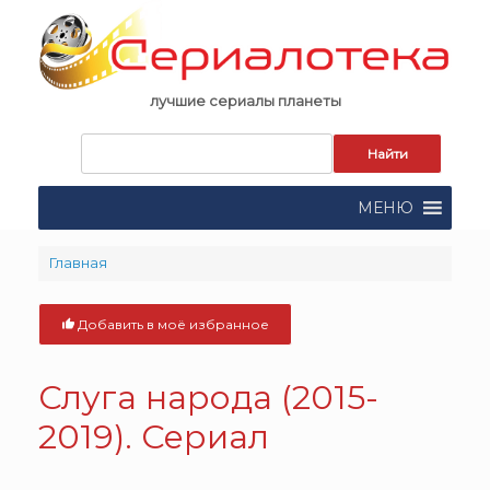
Skip
to
content
лучшие сериалы планеты
Запрос
для
поиска:
МЕНЮ
Главная
Добавить в моё избранное
Слуга народа (2015-
2019). Сериал