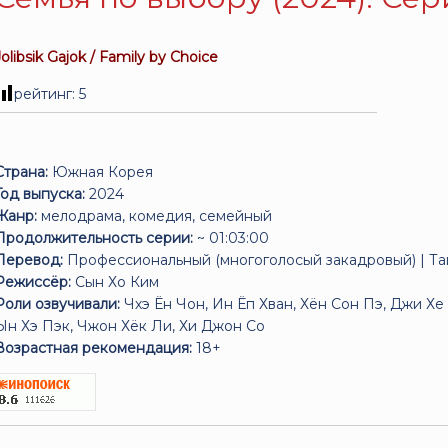
Jolibsik Gajok / Family by Choice
рейтинг:
5
Страна:
Южная Корея
Год выпуска:
2024
Жанр:
мелодрама, комедия, семейный
Продолжительность серии:
~ 01:03:00
Перевод:
Профессиональный (многоголосый закадровый) | Т
Режиссёр:
Сын Хо Ким
Роли озвучивали:
Чхэ Ён Чон, Ин Ёп Хван, Хён Сон Пэ, Джи Хе 
Ын Хэ Пэк, Чжон Хёк Ли, Хи Джон Со
Возрастная рекомендация:
18+