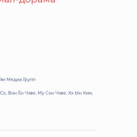
айм Медиа Групп
Со, Вон Ён Чхве, Му Сон Чхве, Хэ Ын Ким,