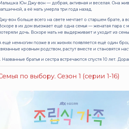
Малышка Юн Джу-вон — добрая, активная и веселая. Она жив
лапшичной, а её мать умерла три года назад.
Джу-вон больше всего на свете мечтает о старшем брате, а в
Вскоре в их дом въезжает ещё одна семья — женатая пара с 
потеряли дочь. Вскоре мать не выдерживает и уходит из семьи
А ещё немногим позже в их жизнях появляется ещё один брош
связанные кровным родством, растут вместе и становятся на
... Названные братья и сестра встречаются спустя 10 лет. Дора
Семья по выбору. Сезон 1 (серии 1-16)