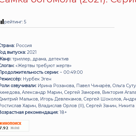
рейтинг:
5
Страна:
Россия
Год выпуска:
2021
Жанр:
триллер, драма, детектив
Слоган:
«Жертвы требуют жертв»
Продолжительность серии:
~ 00:49:00
Режиссёр:
Нурбек Эген
Роли озвучивали:
Ирина Розанова, Павел Чинарёв, Ольга Сутул
Ахмедова, Александр Марин, Сергей Заморев, Виктория Агал
Дмитрий Мальков, Игорь Девлекамов, Сергей Шоколов, Андре
Ростислав Харин, Владислав Орлов (II), Сергей Занин, Никит
Возрастная рекомендация:
18+