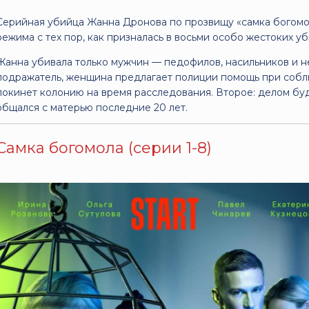
Серийная убийца Жанна Дронова по прозвищу «самка богомол
режима с тех пор, как призналась в восьми особо жестоких уб
Жанна убивала только мужчин — педофилов, насильников и не
подражатель, женщина предлагает полиции помощь при собл
покинет колонию на время расследования. Второе: делом буд
общался с матерью последние 20 лет.
Самка богомола (серии 1-8)