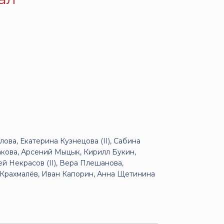
ова, Екатерина Кузнецова (II), Сабина
акова, Арсений Мыцык, Кирилл Букин,
й Некрасов (II), Вера Плешанова,
а Крахмалёв, Иван Капорин, Анна Щетинина