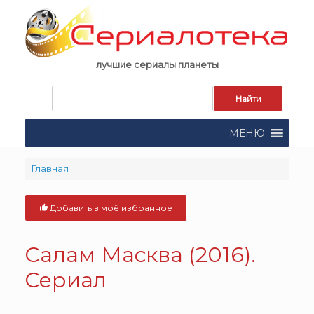
Skip
to
content
лучшие сериалы планеты
Запрос
для
поиска:
МЕНЮ
Главная
Добавить в моё избранное
Салам Масква (2016).
Сериал