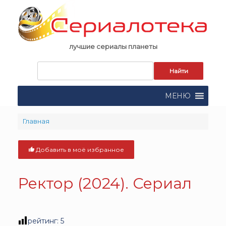
Skip
to
content
лучшие сериалы планеты
Запрос
для
поиска:
МЕНЮ
Главная
Добавить в моё избранное
Ректор (2024). Сериал
рейтинг:
5