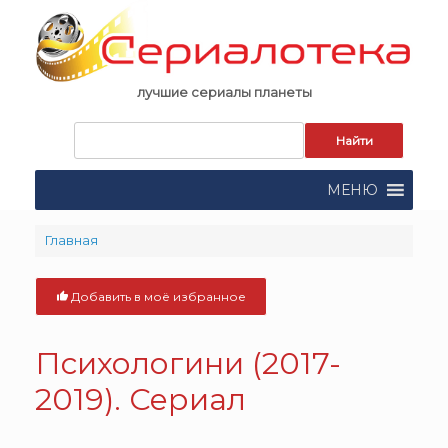
Skip
to
content
лучшие сериалы планеты
Запрос
для
поиска:
МЕНЮ
Главная
Добавить в моё избранное
Психологини (2017-
2019). Сериал