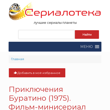
Skip
to
content
лучшие сериалы планеты
Запрос
для
поиска:
МЕНЮ
Главная
Добавить в моё избранное
Приключения
Буратино (1975).
Фильм-минисериал