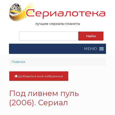
Skip
to
content
лучшие сериалы планеты
Запрос
для
поиска:
МЕНЮ
Главная
Добавить в моё избранное
Под ливнем пуль
(2006). Сериал