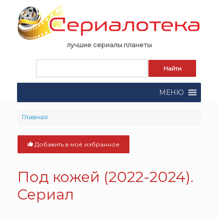
Skip
to
content
лучшие сериалы планеты
Запрос
для
поиска:
МЕНЮ
Главная
Добавить в моё избранное
Под кожей (2022-2024).
Сериал