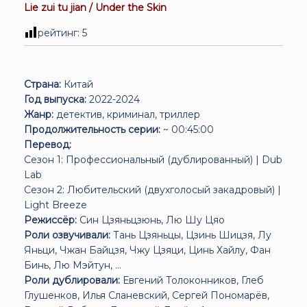
Lie zui tu jian / Under the Skin
рейтинг:
5
Страна:
Китай
Год выпуска:
2022-2024
Жанр:
детектив, криминал, триллер
Продолжительность серии:
~ 00:45:00
Перевод:
Сезон 1: Профессиональный (дублированный) | Dub
Lab
Сезон 2: Любительский (двухголосый закадровый) |
Light Breeze
Режиссёр:
Син Цзяньцзюнь, Лю Шу Цяо
Роли озвучивали:
Тань Цзяньцы, Цзинь Шицзя, Лу
Яньци, Чжан Байцзя, Чжу Цзяци, Цинь Хайлу, Фан
Бинь, Лю Мэйтун, ...
Роли дублировали:
Евгений Толоконников, Глеб
Глушенков, Илья Сланевский, Сергей Пономарёв,