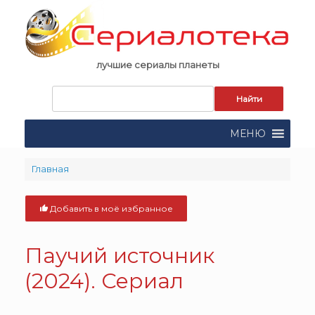
Skip
to
content
лучшие сериалы планеты
Запрос
для
поиска:
МЕНЮ
Главная
Добавить в моё избранное
Паучий источник
(2024). Сериал