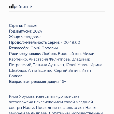
рейтинг:
5
Страна:
Россия
Год выпуска:
2024
Жанр:
мелодрама
Продолжительность серии:
~ 00:48:00
Режиссёр:
Юрий Попович
Роли озвучивали:
Любовь Виролайнен, Михаил
Карпенко, Анастасия Филиппова, Владимир
Петровский, Татьяна Аугшкап, Юрий Уткин, Ирина
Шкабара, Анна Ещенко, Сергей Занин, Иван
Волков
Возрастная рекомендация:
16+
Кира Урусова, известная журналистка,
встревожена исчезновением своей младшей
сестры Насти. Последние несколько лет Настя
замужем за Андреем Лопатиным, могущественным