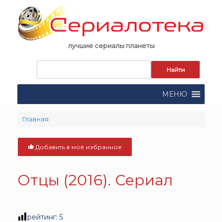
Skip
to
content
лучшие сериалы планеты
Запрос
для
поиска:
МЕНЮ
Главная
Добавить в моё избранное
Отцы (2016). Сериал
рейтинг:
5