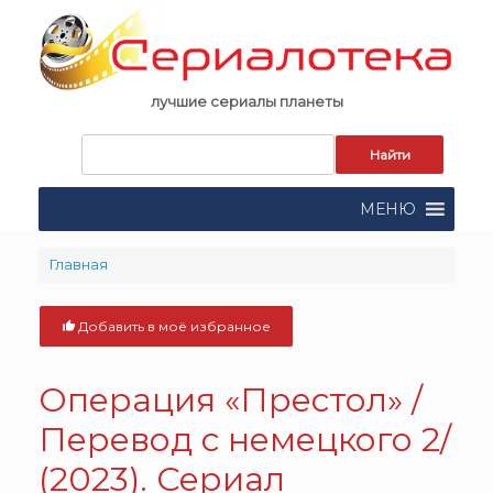
Skip
to
content
лучшие сериалы планеты
Запрос
для
поиска:
МЕНЮ
Главная
Добавить в моё избранное
Операция «Престол» /
Перевод с немецкого 2/
(2023). Сериал