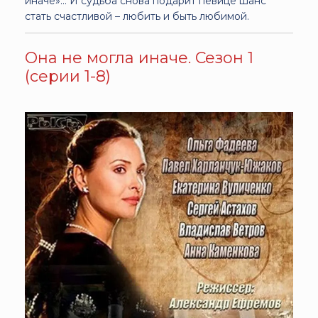
иначе»… И судьба снова подарит певице шанс
стать счастливой – любить и быть любимой.
Она не могла иначе. Сезон 1
(серии 1-8)