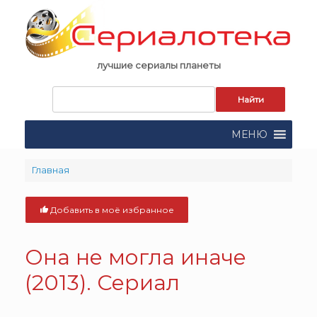
Skip
to
content
лучшие сериалы планеты
Запрос
для
поиска:
МЕНЮ
Главная
Добавить в моё избранное
Она не могла иначе
(2013). Сериал