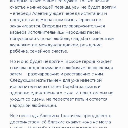
который позже станет её мужем. Только личное
счастье начинающей певицы, увы, не будет долгим
– впереди Алевтину ждёт череда испытаний и
предательств. Но на этом жизнь героини не
заканчивается. Впереди головокружительная
карьера исполнительницы народных песен,
популярность, новая любовь, свадьба с известным
журналистом-международником, рождение
ребёнка, семейное счастье.
Но и оно будет недолгим. Вскоре героиню ждёт
сначала недопонимание с любимым человеком, а
затем — разочарование и расставание с ним.
Следующим испытанием для уже известной
исполнительницы станет борьба за жизнь и
здоровье единственного сына. И при этом она не
уходит со сцены, не перестает петь и остается
народной любимицей.
Все невзгоды Алевтина Толкачёва преодолеет с
достоинством, её близкие скажут: «она не могла