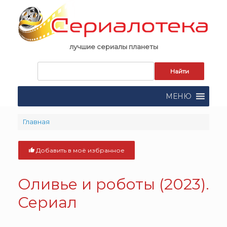
Skip
to
content
лучшие сериалы планеты
Запрос
для
поиска:
МЕНЮ
Главная
Добавить в моё избранное
Оливье и роботы (2023).
Сериал