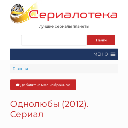
Skip
to
content
лучшие сериалы планеты
Запрос
для
поиска:
МЕНЮ
Главная
Добавить в моё избранное
Однолюбы (2012).
Сериал