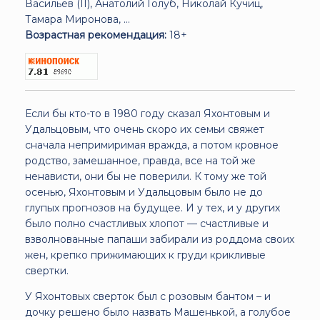
Васильев (II), Анатолий Голуб, Николай Кучиц,
Тамара Миронова, ...
Возрастная рекомендация:
18+
Если бы кто-то в 1980 году сказал Яхонтовым и
Удальцовым, что очень скоро их семьи свяжет
сначала непримиримая вражда, а потом кровное
родство, замешанное, правда, все на той же
ненависти, они бы не поверили. К тому же той
осенью, Яхонтовым и Удальцовым было не до
глупых прогнозов на будущее. И у тех, и у других
было полно счастливых хлопот — счастливые и
взволнованные папаши забирали из роддома своих
жен, крепко прижимающих к груди крикливые
свертки.
У Яхонтовых сверток был с розовым бантом – и
дочку решено было назвать Машенькой, а голубое