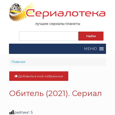
Skip
to
content
лучшие сериалы планеты
Запрос
для
поиска:
МЕНЮ
Главная
Добавить в моё избранное
Обитель (2021). Сериал
рейтинг:
5