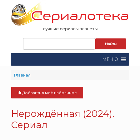
Skip
to
content
лучшие сериалы планеты
Запрос
для
поиска:
МЕНЮ
Главная
Добавить в моё избранное
Нерождённая (2024).
Сериал