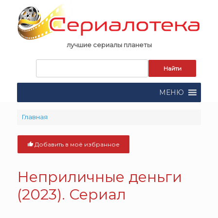
Skip
to
content
лучшие сериалы планеты
Запрос
для
поиска:
МЕНЮ
Главная
Добавить в моё избранное
Неприличные деньги
(2023). Сериал