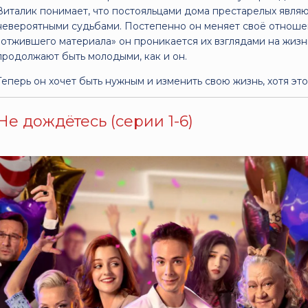
Виталик понимает, что постояльцами дома престарелых явля
невероятными судьбами. Постепенно он меняет своё отношен
«отжившего материала» он проникается их взглядами на жизнь
продолжают быть молодыми, как и он.
Теперь он хочет быть нужным и изменить свою жизнь, хотя эт
Не дождётесь (серии 1-6)