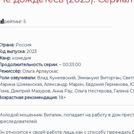
рейтинг:
5
Страна:
Россия
Год выпуска:
2023
Жанр:
комедия
Продолжительность серии:
~ 00:33:00
Режиссёр:
Ольга Арлаускас
Роли озвучивали:
Влад Кунеевский, Эммануил Виторган, Свет
Марина Шиманская, Александр Марин, Евдокия Германова, Ю
Тома, Дмитрий Мазуров, Анна Рау, Ольга Нестерова, Галина 
Возрастная рекомендация:
18+
Молодой мошенник Виталик, попадает на работу в дом преста
преследователей.
Он относится к своей работе лишь как с способу переждать 