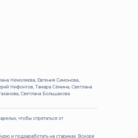
лана Немоляева, Евгения Симонова,
рий Нифонтов, Тамара Сёмина, Светлана
Стаханова, Светлана Большакова
релых, чтобы спрятаться от
бурю и подзаработать на стариках. Вскоре