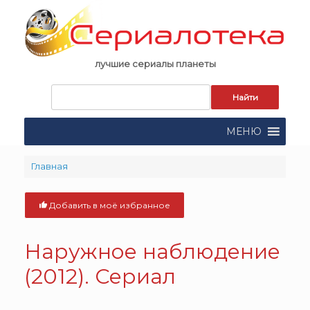
Skip
to
content
лучшие сериалы планеты
Запрос
для
поиска:
МЕНЮ
Главная
Добавить в моё избранное
Наружное наблюдение
(2012). Сериал