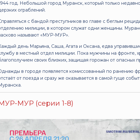
1944 год. Небольшой город Муранск, который только недавно
дерзких ограблений.
Справляться с бандой преступников во главе с беглым реци
отделению милиции, в котором служат одни женщины. Муран
ласково называют «МУР-МУР».
Каждый день Марьяна, Саша, Агата и Оксана, едва управивш
службу в местный отдел милиции. Пока мужчины на фронте, 
благополучием своих близких, защищая горожан от опасных п
Однажды в городе появляется комиссованный по ранению ф
отстаёт от поезда и сразу же оказывается в самой гуще собы
Муранска.
МУР-МУР (серии 1-8)