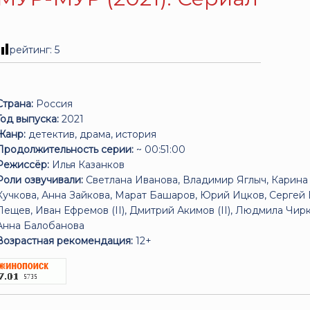
рейтинг:
5
Страна:
Россия
Год выпуска:
2021
Жанр:
детектив, драма, история
Продолжительность серии:
~ 00:51:00
Режиссёр:
Илья Казанков
Роли озвучивали:
Светлана Иванова, Владимир Яглыч, Карина
Кучкова, Анна Зайкова, Марат Башаров, Юрий Ицков, Сергей 
Лещев, Иван Ефремов (II), Дмитрий Акимов (II), Людмила Чирк
Анна Балобанова
Возрастная рекомендация:
12+