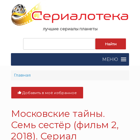
Skip
to
content
лучшие сериалы планеты
Запрос
для
поиска:
МЕНЮ
Главная
Добавить в моё избранное
Московские тайны.
Семь сестёр (фильм 2,
2018). Сериал