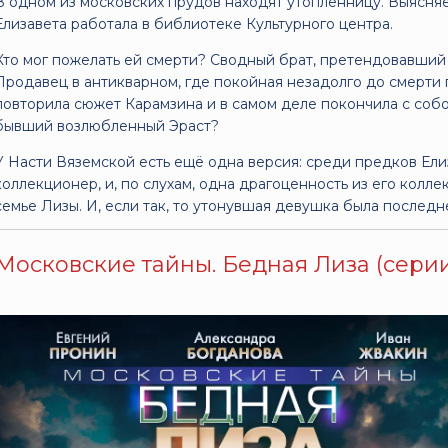
В одном из московских прудов находят утопленницу. Выясняе
Елизавета работала в библиотеке Культурного центра.
Кто мог пожелать ей смерти? Сводный брат, претендовавший
Продавец в антикварном, где покойная незадолго до смерти
повторила сюжет Карамзина и в самом деле покончила с собо
бывший возлюбленный Эраст?
У Насти Вяземской есть ещё одна версия: среди предков Ели
коллекционер, и, по слухам, одна драгоценность из его колле
семье Лизы. И, если так, то утонувшая девушка была послед
Московские тайны. Бедная Лиза (серии 