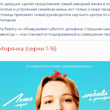
Но девушке сделал предложение самый завидный жених в по
богатая и устроенная семейная жизнь, вот только о море при
столицы приезжает новый руководитель научного центра по
Ратманов.
На берегу он обнаруживает убитого дельфина. Страшная нах
навсегда — она становится подозреваемой в совершении пр
Морячка (серии 1-16)