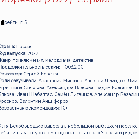
рейтинг:
5
Страна:
Россия
Год выпуска:
2022
Жанр:
приключения, мелодрама, детектив
Продолжительность серии:
~ 00:52:00
Режиссёр:
Сергей Краснов
Роли озвучивали:
Анастасия Мишина, Алексей Демидов, Дмит
Агриппина Стеклова, Александра Власова, Вадим Колганов, Н
Бякова, Иван Шабалтас, Семён Литвинов, Александр Резалин
Краснов, Валентин Анциферов
Возрастная рекомендация:
16+
Катя Белобородько выросла в небольшом рыбацком посёлке.
себя лишь за штурвалом отцовского катера «Ассоль» и рядо