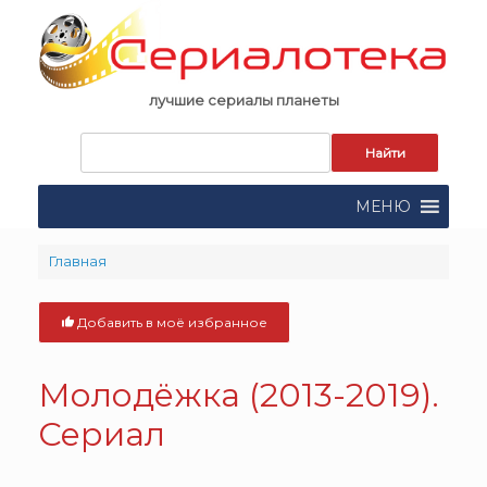
Skip
to
content
лучшие сериалы планеты
Запрос
для
поиска:
МЕНЮ
Главная
Добавить в моё избранное
Молодёжка (2013-2019).
Сериал