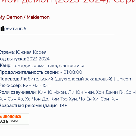
My Demon / Maidemon
рейтинг:
5
Страна:
Южная Корея
Год выпуска:
2023-2024
Жанр:
комедия, романтика, фантастика
Продолжительность серии:
~ 01:08:00
Перевод:
Любительский (двухголосый закадровый) | Unicorn
Режиссёр:
Ким Чан Хан
Роли озвучивали:
Ким Ю Чжон, Ли Юн Чжи, Хон Джин Ги, Со Чж
Кан Сын Хо, Хо Чон До, Ким Тхэ Хун, Чо Ён Хи, Сон Кан
Возрастная рекомендация:
18+