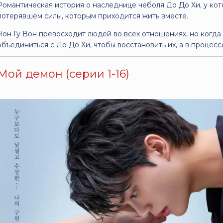
Романтическая история о наследнице чеболя До До Хи, у кото
потерявшем силы, которым приходится жить вместе.
Чон Гу Вон превосходит людей во всех отношениях, но когда 
объединиться с До До Хи, чтобы восстановить их, а в процесс
Мой демон (серии 1-16)