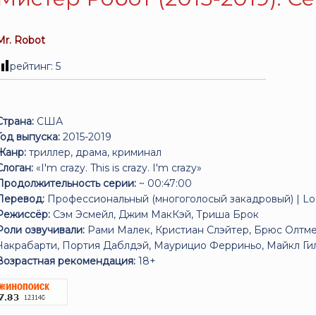
Mr. Robot
рейтинг:
5
Страна:
США
Год выпуска:
2015-2019
Жанр:
триллер, драма, криминал
Слоган:
«I'm crazy. This is crazy. I'm crazy»
Продолжительность серии:
~ 00:47:00
Перевод:
Профессиональный (многоголосый закадровый) | Lo
Режиссёр:
Сэм Эсмейл, Джим МакКэй, Триша Брок
Роли озвучивали:
Рами Малек, Кристиан Слэйтер, Брюс Олтме
Чакрабарти, Портия Даблдэй, Маурицио Ферриньо, Майкл Гил
Возрастная рекомендация:
18+