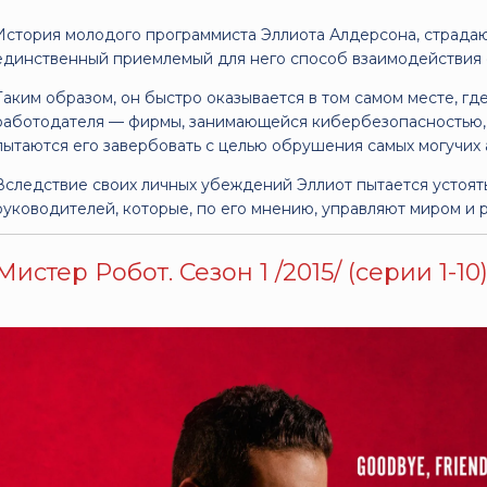
История молодого программиста Эллиота Алдерсона, страда
единственный приемлемый для него способ взаимодействия 
Таким образом, он быстро оказывается в том самом месте, г
работодателя — фирмы, занимающейся кибербезопасностью, 
пытаются его завербовать с целью обрушения самых могучих
Вследствие своих личных убеждений Эллиот пытается устоят
руководителей, которые, по его мнению, управляют миром и р
Мистер Робот. Сезон 1 /2015/ (серии 1-10