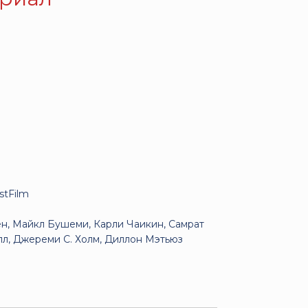
stFilm
н, Майкл Бушеми, Карли Чаикин, Самрат
л, Джереми С. Холм, Диллон Мэтьюз