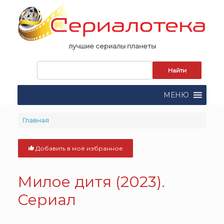
Skip
to
content
лучшие сериалы планеты
Запрос
для
поиска:
МЕНЮ
Главная
Добавить в моё избранное
Милое дитя (2023).
Сериал