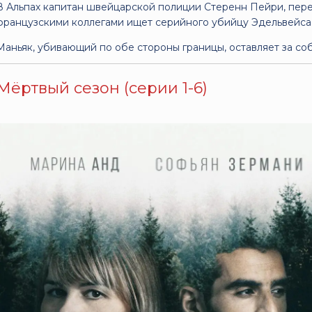
В Альпах капитан швейцарской полиции Стеренн Пейри, пер
французскими коллегами ищет серийного убийцу Эдельвейса
Маньяк, убивающий по обе стороны границы, оставляет за соб
Мёртвый сезон (серии 1-6)