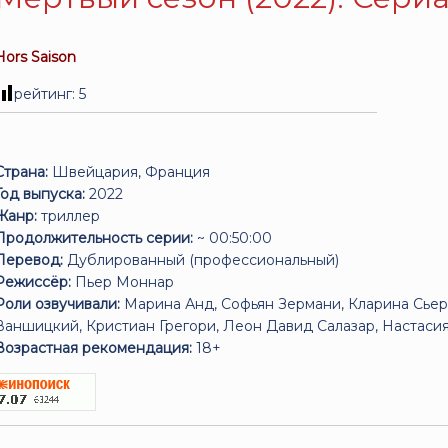
Hors Saison
рейтинг:
5
Страна:
Швейцария, Франция
Год выпуска:
2022
Жанр:
триллер
Продолжительность серии:
~ 00:50:00
Перевод:
Дублированный (профессиональный)
Режиссёр:
Пьер Моннар
Роли озвучивали:
Марина Анд, Софьян Зермани, Кларина Сьер
Ваншицкий, Кристиан Грегори, Леон Давид Салазар, Настасия 
Возрастная рекомендация:
18+