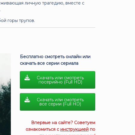
еживающая личную трагедию, вместе с
.
ой горы трупов.
Бесплатно смотреть онлайн или
скачать все серии сериала
Скачать или смотреть
посерийно (Full HD)
Скачать или смотреть
все серии (Full HD)
Впервые на сайте? Советуем
ознакомиться с
инструкцией
по