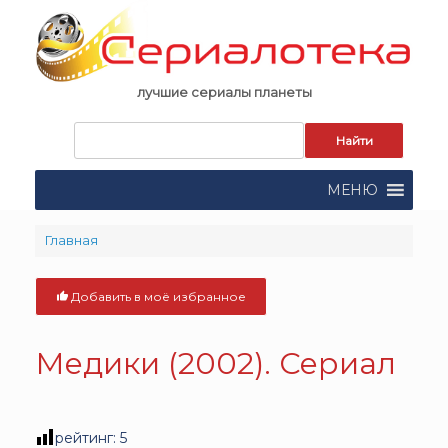
Skip
to
content
лучшие сериалы планеты
Запрос
для
поиска:
МЕНЮ
Главная
Добавить в моё избранное
Медики (2002). Сериал
рейтинг:
5