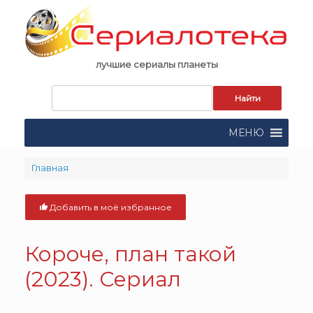
Skip
to
content
лучшие сериалы планеты
Запрос
для
поиска:
МЕНЮ
Главная
Добавить в моё избранное
Короче, план такой
(2023). Сериал