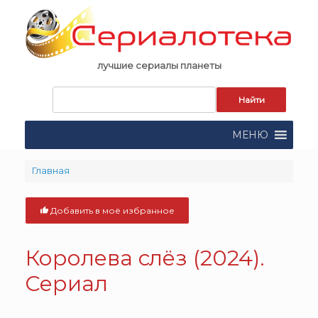
Skip
to
content
лучшие сериалы планеты
Запрос
для
поиска:
МЕНЮ
Главная
Добавить в моё избранное
Королева слёз (2024).
Сериал