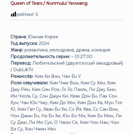
Queen of Tears / Nunmului Yeowang
рейтинг:
5
Страна:
Южная Корея
Год выпуска:
2024
Жанр:
романтика, мелодрама, драма, комедия
Продолжительность серии:
~ 01:27:00
Перевод:
Любительский (двухголосый закадровый)
| DubLikTV
Режиссёр:
Ким Хи Вон, Чан Ён У
Роли озвучивали:
Ким Чжи Вон, Ким Су Хён, Ким
Джу Рён, Ким Син Рок, Го Гю Пхиль, Ли Джу Бин,
Им Чхоль Су, Сон Джун Ки, Квак Дон Ён, Пак Сон
Хун, Чан Юн Чжу, Ким До Хён, Ким Дон Ха, Мун Тхэ
Ю, Ким Гап Су, Хван Ён Хи, Со Йе Хва, Со Сан Вон,
Чон Джин Ён, На Ён Хи, Юн Бо Ми, Ким Ён Мин, Ли
Су Джи, Ли Ми Сук, О Чжон Се, Ким Чон Нан, Чон
Бэ Су, Хон Чжин Кён