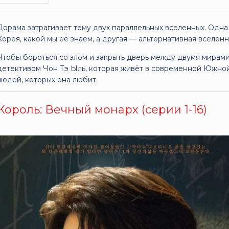
Дорама затрагивает тему двух параллельных вселенных. Одн
Корея, какой мы её знаем, а другая — альтернативная вселенн
Чтобы бороться со злом и закрыть дверь между двумя мирами
детективом Чон Тэ Ыль, которая живёт в современной Южной
людей, которых она любит.
Король: Вечный монарх (серии 1-16)