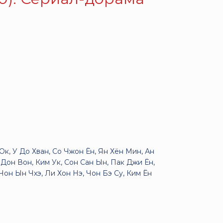
Ок, У До Хван, Со Чжон Ён, Ян Хён Мин, Ан
о Дон Вон, Ким Ук, Сон Сан Ын, Пак Джи Ён,
Чон Ын Чхэ, Ли Хон Нэ, Чон Бэ Су, Ким Ён