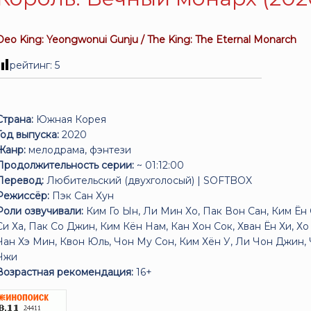
Deo King: Yeongwonui Gunju / The King: The Eternal Monarch
рейтинг:
5
Страна:
Южная Корея
Год выпуска:
2020
Жанр:
мелодрама, фэнтези
Продолжительность серии:
~ 01:12:00
Перевод:
Любительский (двухголосый) | SOFTBOX
Режиссёр:
Пэк Сан Хун
Роли озвучивали:
Ким Го Ын, Ли Мин Хо, Пак Вон Сан, Ким Ён 
Си Ха, Пак Со Джин, Ким Кён Нам, Кан Хон Сок, Хван Ён Хи, Х
Чан Хэ Мин, Квон Юль, Чон Му Сон, Ким Хён У, Ли Чон Джин, 
Чжи
Возрастная рекомендация:
16+