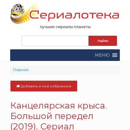
Skip
to
content
лучшие сериалы планеты
Запрос
для
поиска:
МЕНЮ
Главная
Добавить в моё избранное
Канцелярская крыса.
Большой передел
(2019). Сериал